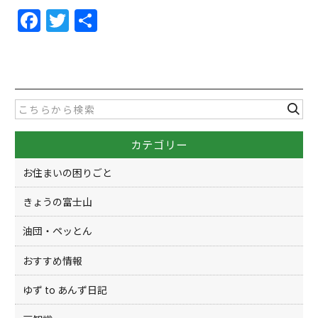
F
T
共
a
w
有
c
itt
e
er
b
o
カテゴリー
o
k
お住まいの困りごと
きょうの富士山
油団・ペッとん
おすすめ情報
ゆず to あんず日記