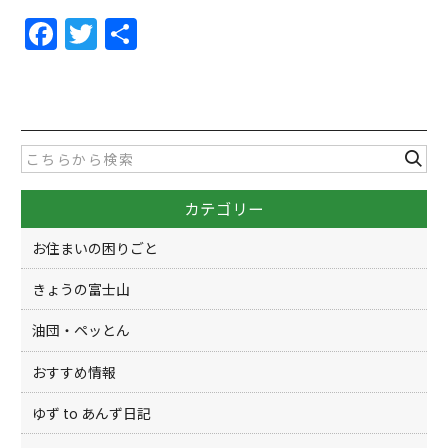
F
T
共
a
w
有
c
itt
e
er
b
o
カテゴリー
o
k
お住まいの困りごと
きょうの富士山
油団・ペッとん
おすすめ情報
ゆず to あんず日記