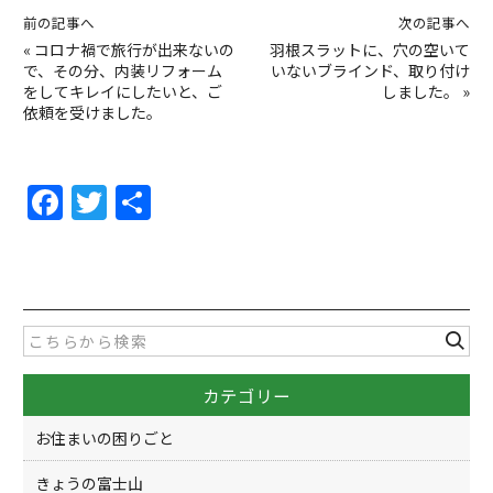
前の記事へ
次の記事へ
«
コロナ禍で旅行が出来ないの
羽根スラットに、穴の空いて
で、その分、内装リフォーム
いないブラインド、取り付け
をしてキレイにしたいと、ご
しました。
»
依頼を受けました。
F
T
共
a
w
有
c
itt
e
er
b
o
カテゴリー
o
k
お住まいの困りごと
きょうの富士山