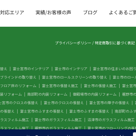
対応エリア
実績/お客様の声
ブログ
よくあるご
プライバシーポリシー
/
特定商取引に基づく表記
替え
富士宮市のインテリア
富士市のインテリア
富士宮市の住まいのお困
ブラインドの取り替え
富士宮市のロールスクリーンの取り替え
富士市のロー
フロア床のリフォーム
富士宮市の張替え施工
富士市の張替え施工
富士宮
装リフォーム
南部町の内装リフォーム
御殿場市の内装リフォーム
裾野市
士宮市のクロスの張替え
富士市のクロスの張替え
富士宮市の障子の張替え
の張替え
富士宮市のふすまの張替え
富士市のふすまの張替え
南部町のふ
ラスフィルム施工
富士市のガラスフィルム施工
沼津市のガラスフィルム施工
ラスフィルム施工
裾野市のガラスフィルム施工
富士宮市のフローリングの張