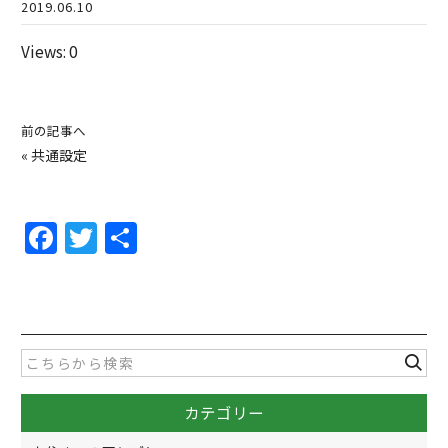
2019.06.10
Views: 0
前の記事へ
«
共通設定
F
T
共
a
w
有
c
itt
e
er
b
o
カテゴリー
o