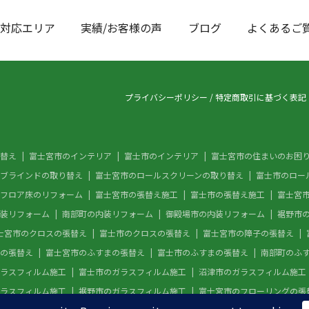
対応エリア
実績/お客様の声
ブログ
よくあるご
プライバシーポリシー
/
特定商取引に基づく表記
替え
富士宮市のインテリア
富士市のインテリア
富士宮市の住まいのお困
ブラインドの取り替え
富士宮市のロールスクリーンの取り替え
富士市のロー
フロア床のリフォーム
富士宮市の張替え施工
富士市の張替え施工
富士宮
装リフォーム
南部町の内装リフォーム
御殿場市の内装リフォーム
裾野市
士宮市のクロスの張替え
富士市のクロスの張替え
富士宮市の障子の張替え
の張替え
富士宮市のふすまの張替え
富士市のふすまの張替え
南部町のふ
ラスフィルム施工
富士市のガラスフィルム施工
沼津市のガラスフィルム施工
ラスフィルム施工
裾野市のガラスフィルム施工
富士宮市のフローリングの張