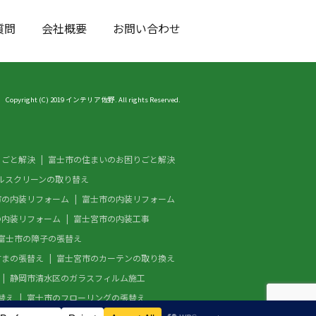
質問
会社概要
お問い合わせ
Copyright (C) 2019 インテリア佐野. All rights Reserved.
りごと解決
富士市の住まいのお困りごと解決
ルスクリーンの取り替え
市の内装リフォーム
富士市の内装リフォーム
の内装リフォーム
富士宮市の内装工事
富士市の障子の張替え
すまの張替え
富士宮市のカーテンの取り換え
静岡市清水区のガラスフィルム施工
替え
富士市のフローリングの張替え