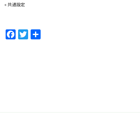
«
共通設定
F
T
共
a
w
有
c
itt
e
er
b
o
o
k