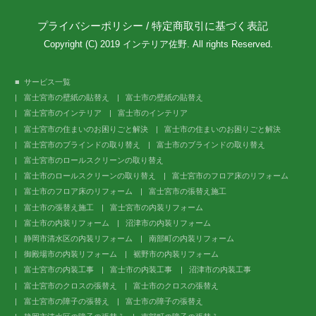
プライバシーポリシー
/
特定商取引に基づく表記
Copyright (C) 2019 インテリア佐野. All rights Reserved.
サービス一覧
富士宮市の壁紙の貼替え
富士市の壁紙の貼替え
富士宮市のインテリア
富士市のインテリア
富士宮市の住まいのお困りごと解決
富士市の住まいのお困りごと解決
富士宮市のブラインドの取り替え
富士市のブラインドの取り替え
富士宮市のロールスクリーンの取り替え
富士市のロールスクリーンの取り替え
富士宮市のフロア床のリフォーム
富士市のフロア床のリフォーム
富士宮市の張替え施工
富士市の張替え施工
富士宮市の内装リフォーム
富士市の内装リフォーム
沼津市の内装リフォーム
静岡市清水区の内装リフォーム
南部町の内装リフォーム
御殿場市の内装リフォーム
裾野市の内装リフォーム
富士宮市の内装工事
富士市の内装工事
沼津市の内装工事
富士宮市のクロスの張替え
富士市のクロスの張替え
富士宮市の障子の張替え
富士市の障子の張替え