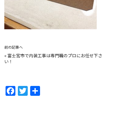
前の記事へ
«
富士宮市で内装工事は専門職のプロにお任せ下さ
い！
F
T
共
a
w
有
c
itt
e
er
b