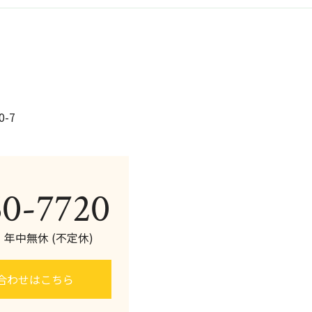
o
o
k
-7
60-7720
0 年中無休 (不定休)
合わせはこちら