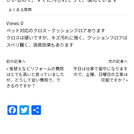
よくある質問
Views: 0
ペット対応のクロス・クッションフロアあります
クロスは硬いですが、キズ汚れに強く、クッションフロアは
スベリ難く、消臭効果もあります
前の記事へ
次の記事へ
«
張替えなどリフォームの費用
平日は仕事で留守になります
はとても高いと思っていました
ので、土曜、日曜日の工事は
が、どうして安い費用で、で
可能ですか ?
»
きるのですか？
F
T
共
a
w
有
c
itt