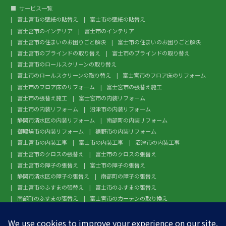
サービス一覧
富士宮市の壁紙の貼替え
富士市の壁紙の貼替え
富士宮市のインテリア
富士市のインテリア
富士宮市の住まいのお困りごと解決
富士市の住まいのお困りごと解決
富士宮市のブラインドの取り替え
富士市のブラインドの取り替え
富士宮市のロールスクリーンの取り替え
富士市のロールスクリーンの取り替え
富士宮市のフロア床のリフォーム
富士市のフロア床のリフォーム
富士宮市の張替え施工
富士市の張替え施工
富士宮市の内装リフォーム
富士市の内装リフォーム
沼津市の内装リフォーム
静岡市清水区の内装リフォーム
南部町の内装リフォーム
御殿場市の内装リフォーム
裾野市の内装リフォーム
富士宮市の内装工事
富士市の内装工事
沼津市の内装工事
富士宮市のクロスの張替え
富士市のクロスの張替え
富士宮市の障子の張替え
富士市の障子の張替え
静岡市清水区の障子の張替え
南部町の障子の張替え
富士宮市のふすまの張替え
富士市のふすまの張替え
南部町のふすまの張替え
富士宮市のカーテンの取り換え
富士市のカーテンの取り換え
富士宮市のガラスフィルム施工
富士市のガラスフィルム施工
沼津市のガラスフィルム施工