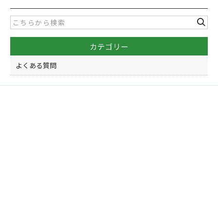
e
er
b
o
カテゴリー
o
k
よくある質問