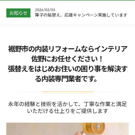
2026/02/03
お知らせ
障子の貼替え、応援キャンペーン実施しています
2026/02/02
お客様より、大満足とのお喜びのショートメッセ
ージを受けまし…
2026/01/31
裾野市の内装リフォームならインテリア
抜け落ちそうでしたキッチンの床を、リーズナブ
ルにリフォーム…
佐野にお任せください！
2026/01/04
張替えをはじめお住いの困り事を解決す
大掃除をしてわかった、浴室の窓にはフッ素コー
トのブラインド…
る内装専門業者です。
2026/05/09
中東情勢の緊迫化による、価格改定があります。
永年の経験と技術を活かして、丁寧な作業と満足
いただける仕上りをご提供します