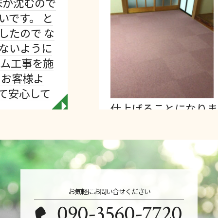
ので
Views
と
いとの
 な
仕上げ
に
っている
施
を上げ
して木工
て
的には
仕上げることになりまし…
◥
お気軽にお問い合せください
090-3560-7720