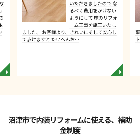
な
いただきましたので な
わ
るべく費用をかけない
の
ようにして 床のリフォ
主
ーム工事を施工いたし
ン
ました。 お客様より、きれいにそして安心し
事
て歩けますと たいへんお…
◥
◥
沼津市で内装リフォームに使える、補助
金制度