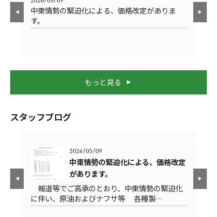
2026/05/09
202
中東情勢の緊迫化による、価格改定がありま
2
す。
て
もっと見る
スタッフブログ
2026/05/09
のシ
中東情勢の緊迫化による、価格改定
があります。
で
報道等でご高承のとおり、中東情勢の緊迫化
2
に伴い、原油およびナフサ等 各種製…
の