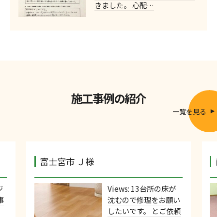
きました。 心配…
施工事例の紹介
一覧を見る
富士宮市 Ｊ様
ジ
Views: 13台所の床が
事
沈むので修理をお願い
したいです。 とご依頼