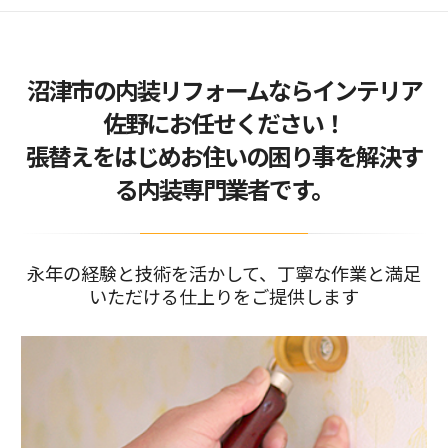
2026/02/02
お客様より、大満足とのお喜びのショートメッセ
ージを受けまし…
2026/01/31
沼津市の内装リフォームならインテリア
抜け落ちそうでしたキッチンの床を、リーズナブ
ルにリフォーム…
佐野にお任せください！
2026/01/04
張替えをはじめお住いの困り事を解決す
大掃除をしてわかった、浴室の窓にはフッ素コー
トのブラインド…
る内装専門業者です。
2026/05/09
中東情勢の緊迫化による、価格改定があります。
永年の経験と技術を活かして、丁寧な作業と満足
いただける仕上りをご提供します