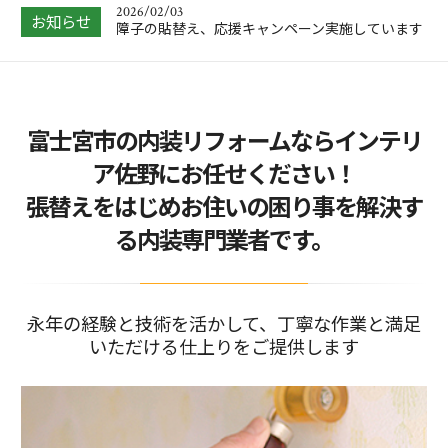
2026/02/03
お知らせ
障子の貼替え、応援キャンペーン実施しています
2026/02/02
お客様より、大満足とのお喜びのショートメッセ
ージを受けまし…
2026/01/31
富士宮市の内装リフォームならインテリ
抜け落ちそうでしたキッチンの床を、リーズナブ
ルにリフォーム…
ア佐野にお任せください！
2026/01/04
張替えをはじめお住いの困り事を解決す
大掃除をしてわかった、浴室の窓にはフッ素コー
トのブラインド…
る内装専門業者です。
2026/05/09
中東情勢の緊迫化による、価格改定があります。
永年の経験と技術を活かして、丁寧な作業と満足
いただける仕上りをご提供します