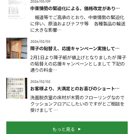
2026/05/09
中東情勢の緊迫化による、価格改定があり…
報道等でご高承のとおり、中東情勢の緊迫化
に伴い、原油およびナフサ等 各種製品の輸送
に大きな影響…
2026/02/03
障子の貼替え、応援キャンペーン実施して…
2月1日より障子紙が値上げとなりましたが 障子
の貼替えの応援キャンペーンとしまして 下記の
通りの料金…
2026/02/02
お客様より、大満足とのお喜びのショート…
洗面脱衣室の床材が木質のフローリングなので
クッションフロアにしたいのですがとご相談を
受けまして …
もっと見る