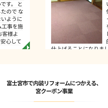
いとのご相
仕上げをど
っているよ
を上げて処
して木工事は
的には、タ
仕上げることになりまし…
◥
富士宮市で内装リフォームにつかえる、
宮クーポン事業