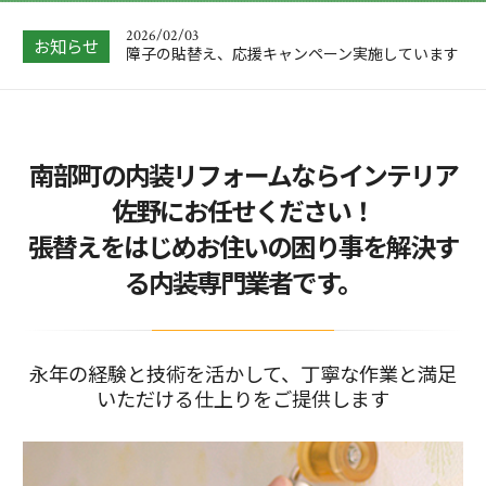
2026/02/03
お知らせ
障子の貼替え、応援キャンペーン実施しています
2026/02/02
お客様より、大満足とのお喜びのショートメッセ
ージを受けまし…
2026/01/31
南部町の内装リフォームならインテリア
抜け落ちそうでしたキッチンの床を、リーズナブ
ルにリフォーム…
佐野にお任せください！
2026/01/04
張替えをはじめお住いの困り事を解決す
大掃除をしてわかった、浴室の窓にはフッ素コー
トのブラインド…
る内装専門業者です。
2026/05/09
中東情勢の緊迫化による、価格改定があります。
永年の経験と技術を活かして、丁寧な作業と満足
いただける仕上りをご提供します