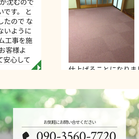
Views:
いとのご相
仕上げをど
っているよ
を上げて処
して木工事
的には、タ
仕上げることになりまし…
◥
お気軽にお問い合せください
090-3560-7720