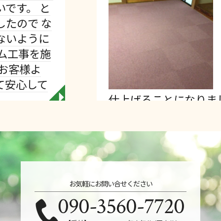
いとのご相
仕上げをど
っているよ
を上げて処
して木工事
的には、タ
仕上げることになりまし…
◥
お気軽にお問い合せください
090-3560-7720