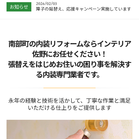
2026/02/03
お知らせ
障子の貼替え、応援キャンペーン実施しています
2026/02/02
お客様より、大満足とのお喜びのショートメッセ
ージを受けまし…
2026/01/31
南部町の内装リフォームならインテリア
抜け落ちそうでしたキッチンの床を、リーズナブ
ルにリフォーム…
佐野にお任せください！
2026/01/04
張替えをはじめお住いの困り事を解決す
大掃除をしてわかった、浴室の窓にはフッ素コー
トのブラインド…
る内装専門業者です。
2026/05/09
中東情勢の緊迫化による、価格改定があります。
永年の経験と技術を活かして、丁寧な作業と満足
いただける仕上りをご提供します